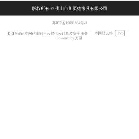
版权所有 ©
佛山市川页德家具有限公司
粤ICP备19091634号-1
本网站支持
IPv6
本网站由阿里云提供云计算及安全服务
Powered by 万网