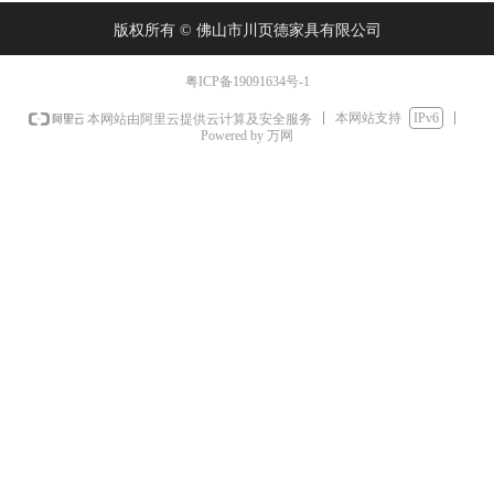
版权所有 ©
佛山市川页德家具有限公司
粤ICP备19091634号-1
本网站支持
IPv6
本网站由阿里云提供云计算及安全服务
Powered by 万网