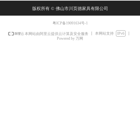
版权所有 ©
佛山市川页德家具有限公司
粤ICP备19091634号-1
本网站支持
IPv6
本网站由阿里云提供云计算及安全服务
Powered by 万网