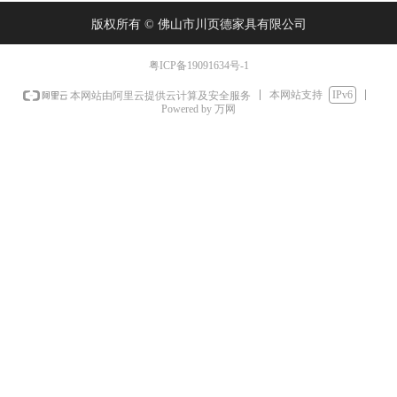
版权所有 ©
佛山市川页德家具有限公司
粤ICP备19091634号-1
本网站支持
IPv6
本网站由阿里云提供云计算及安全服务
Powered by 万网